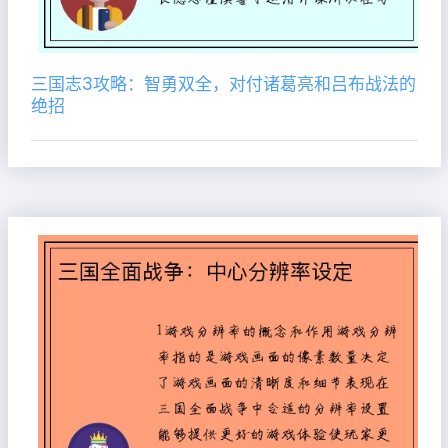
三国志3攻略：智勇双全，对付诸葛亮和吕布战法的
绝招