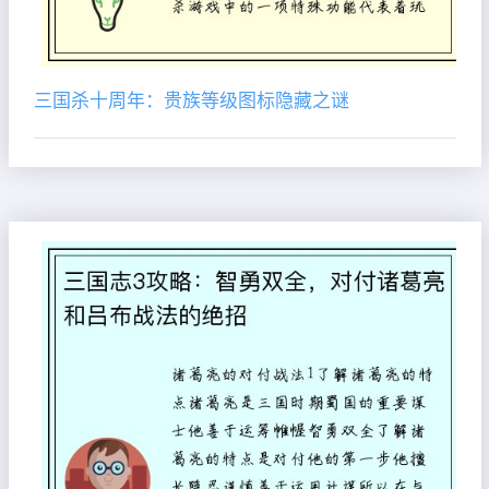
三国杀十周年：贵族等级图标隐藏之谜