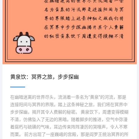
黄泉饮：冥界之旅，步步探幽
在幽暗迷离的世界尽头，流淌着一条名为“黄泉”的河流，那是
连接阳间与冥界的界限。踏上这条神秘之旅，我们将在冥界中
步步探幽，揭开其令人费解的秘密。 黄泉饮下，周遭变得模糊
不清，仿佛坠入了无边的黑暗。随着脚步的推进，空气中弥漫
着腐朽与硫磺的气味，耳边传来阵阵凄厉的哭嚎声，令人不寒
而栗。 前方出现了一座巍峨的宫殿，那是阎罗王统治冥界的所