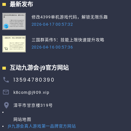
最新发布
修改4399单机游戏代码，解锁无限乐趣
2026-04-17 00:57:32
三国群英传5：技能上限快速提升攻略
2026-04-16 00:57:36
互动九游会·j9官方网站
13594780390
k8com@j909.vip
漳平市甘京楼319号
网站地图
j9九游会真人游戏第一品牌官方网站