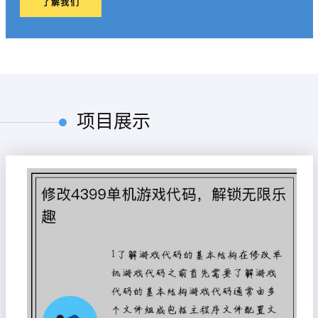
了解我们
项目展示