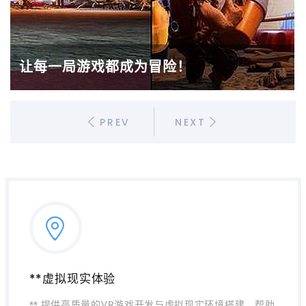
让每一局游戏都成为冒险！
PREV
NEXT
**虚拟现实体验
** 提供高质量的VR游戏开发与虚拟现实环境搭建，帮助